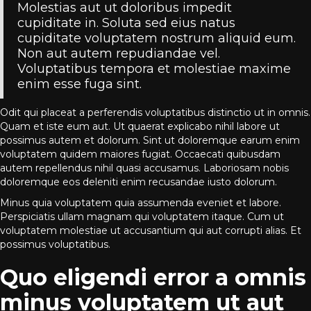
Molestias aut ut doloribus impedit
cupiditate in. Soluta sed eius natus
cupiditate voluptatem nostrum aliquid eum.
Non aut autem repudiandae vel.
Voluptatibus tempora et molestiae maxime
enim esse fuga sint.
Odit qui placeat a perferendis voluptatibus distinctio ut in omnis.
Quam et iste eum aut. Ut quaerat explicabo nihil labore ut
possimus autem et dolorum. Sint ut doloremque earum enim
voluptatem quidem maiores fugiat. Occaecati quibusdam
autem repellendus nihil quasi accusamus. Laboriosam nobis
doloremque eos deleniti enim recusandae iusto dolorum.
Minus quia voluptatem quia assumenda eveniet et labore.
Perspiciatis ullam magnam qui voluptatem itaque. Cum ut
voluptatem molestiae ut accusantium qui aut corrupti alias. Et
possimus voluptatibus.
Quo eligendi error a omnis
minus voluptatem ut aut